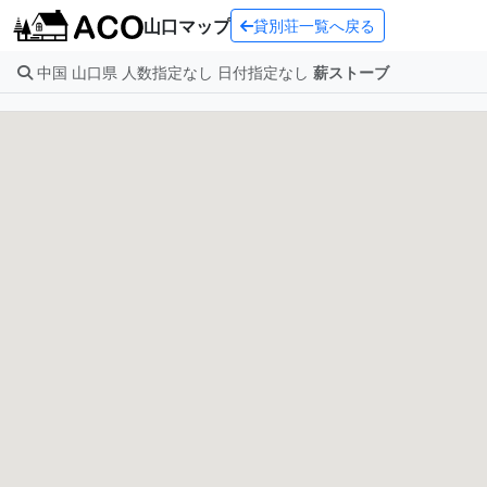
山口マップ
貸別荘一覧へ戻る
中国 山口県 人数指定なし 日付指定なし
薪ストーブ