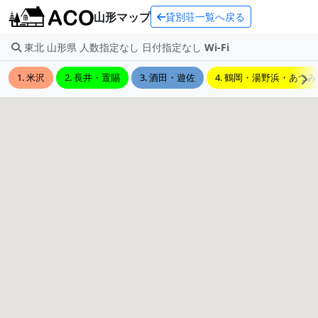
山形マップ
貸別荘一覧へ戻る
東北 山形県 人数指定なし 日付指定なし
Wi-Fi
1. 米沢
2. 長井・置賜
3. 酒田・遊佐
4. 鶴岡・湯野浜・あつみ