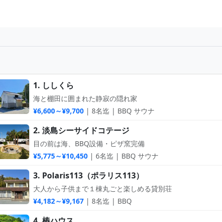
1. ししくら
海と棚田に囲まれた静寂の隠れ家
¥6,600～¥9,700
| 8名迄 | BBQ サウナ
2. 淡島シーサイドコテージ
目の前は海、BBQ設備・ピザ窯完備
¥5,775～¥10,450
| 6名迄 | BBQ サウナ
3. Polaris113（ポラリス113）
大人から子供まで１棟丸ごと楽しめる貸別荘
¥4,182～¥9,167
| 8名迄 | BBQ
4. 椿ハウス