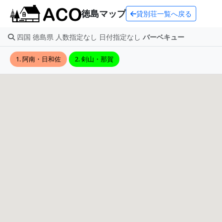
徳島マップ
貸別荘一覧へ戻る
四国 徳島県 人数指定なし 日付指定なし
バーベキュー
1. 阿南・日和佐
2. 剣山・那賀