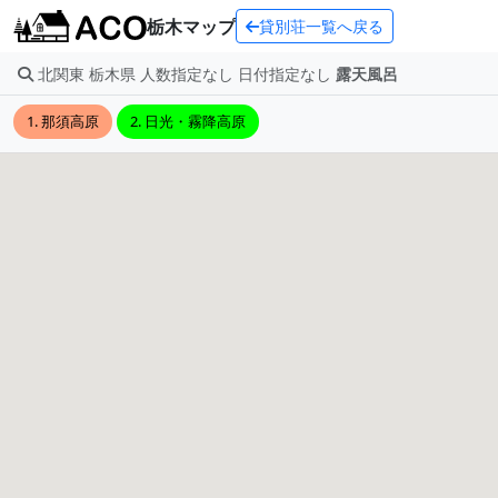
栃木マップ
貸別荘一覧へ戻る
北関東 栃木県 人数指定なし 日付指定なし
露天風呂
1. 那須高原
2. 日光・霧降高原