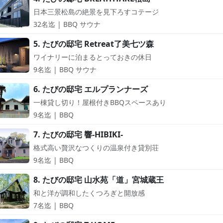
日本三景松島の絶景を見下ろすコテージ
32名迄 | BBQ サウナ
5. たびの邸宅 Retreat了美七ツ森
ワイナリーに泊まるとっておきの休日
9名迄 | BBQ サウナ
6. たびの邸宅 エルプランナーズ
一棟貸し切り！屋根付きBBQスペースあり
9名迄 | BBQ
7. たびの邸宅 響-HIBIKI-
格式高い贅沢なつくりの温泉付き貸別荘
9名迄 | BBQ
8. たびの邸宅 山水苑「道」宮城蔵王
和と洋が調和したくつろぎと開放感
7名迄 | BBQ