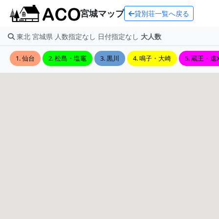
宮城マップ
貸別荘一覧へ戻る
東北 宮城県 人数指定なし 日付指定なし
大人数
1. 仙台
2. 松島・塩竈
3. 黒川
4. 鳴子・大崎
5. 蔵王・