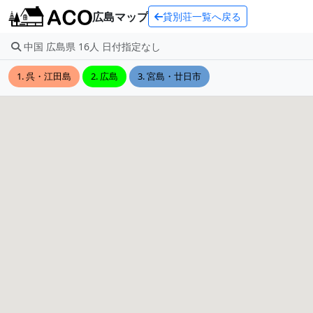
広島マップ
貸別荘一覧へ戻る
中国 広島県 16人 日付指定なし
1. 呉・江田島
2. 広島
3. 宮島・廿日市