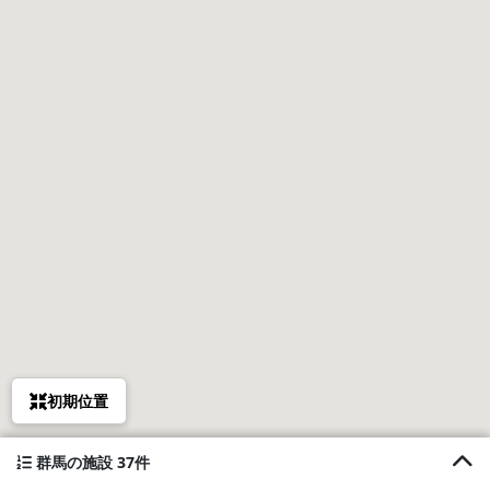
初期位置
群馬の施設 37件
1. 北軽井沢で愛犬とすごせる別荘 コテージKGB